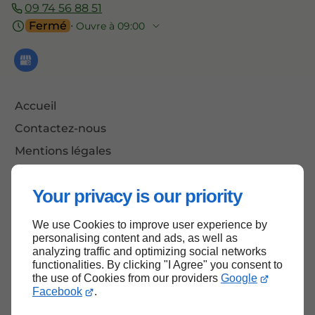
09 74 56 88 51
Fermé
⋅ Ouvre à 09:00
Accueil
Contactez-nous
Mentions légales
Plan du site
Your privacy is our priority
We use Cookies to improve user experience by
Haut de page
personalising content and ads, as well as
analyzing traffic and optimizing social networks
functionalities. By clicking "I Agree" you consent to
the use of Cookies from our providers
Google
Facebook
.