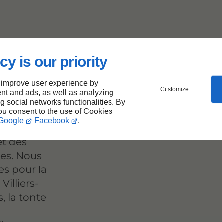
en de
cy is our priority
ur-
 improve user experience by
Customize
nt and ads, as well as analyzing
ng social networks functionalities. By
you consent to the use of Cookies
Google
Facebook
.
ute l'année
t des
es. Nous
s pour la
illiers-
s, la tonte