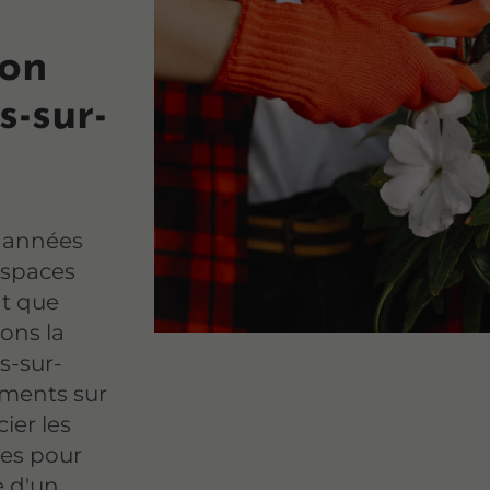
ion
s-sur-
x années
espaces
nt que
sons la
rs-sur-
ments sur
ier les
mes pour
e d'un