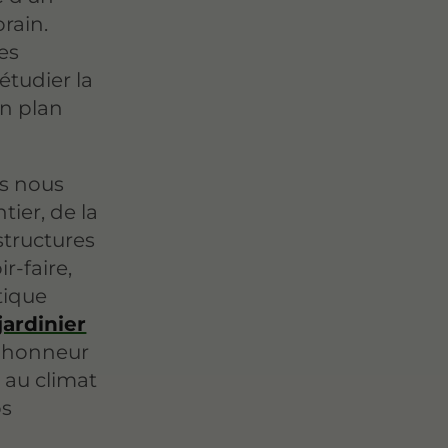
rain.
es
étudier la
un plan
rs nous
tier, de la
structures
r-faire,
tique
jardinier
d'honneur
 au climat
os