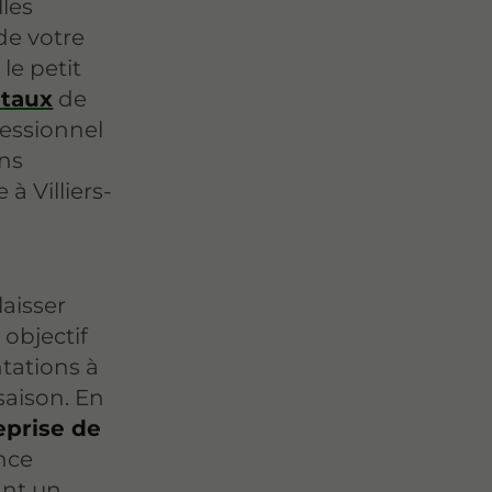
lles
de votre
le petit
étaux
de
fessionnel
ons
à Villiers-
laisser
 objectif
ntations à
saison. En
eprise de
ance
ant un