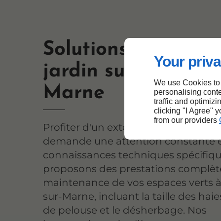
Solutions d'entreti
Your priva
jardin sur Villiers-s
We use Cookies to
Marne
personalising conte
traffic and optimizi
clicking "I Agree" 
from our providers
Profiter d'un extérieur verdoyant to
demande une attention constante e
connaissances techniques spécifiqu
proposons des prestations complète
maintenance de vos espaces verts à V
sur-Marne, incluant la taille des haie
de pelouse et le désherbage. Nos