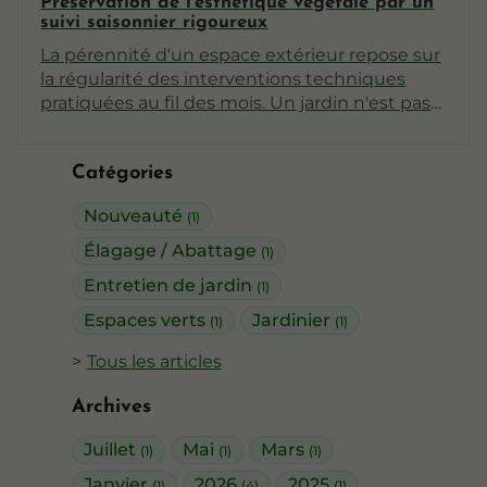
Préservation de l'esthétique végétale par un
suivi saisonnier rigoureux
La pérennité d'un espace extérieur repose sur
la régularité des interventions techniques
pratiquées au fil des mois. Un jardin n'est pas
une structure figée, mais un écosystème en
constante mutation. Sans une vigilance
Catégories
adaptée, l'équilibre entre les différentes
essences peut rapidement se rompre. La
Nouveauté
(1)
préservation de l'esthétique végétale par un
suivi saisonnier rigoureux garantit une mise
Élagage / Abattage
(1)
en valeur permanente du patrimoine
Entretien de jardin
(1)
paysager.
Espaces verts
Jardinier
(1)
(1)
Tous les articles
Archives
Juillet
Mai
Mars
(1)
(1)
(1)
Janvier
2026
2025
(1)
(4)
(1)