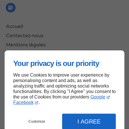
Accueil
Contactez-nous
Mentions légales
Plan du site
Your privacy is our priority
We use Cookies to improve user experience by
Haut de page
personalising content and ads, as well as
analyzing traffic and optimizing social networks
functionalities. By clicking "I Agree" you consent to
the use of Cookies from our providers
Google
Facebook
.
I AGREE
Customize